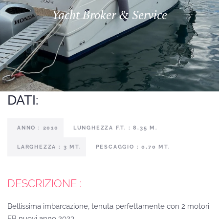
Yacht Broker & Service
DATI:
ANNO : 2010
LUNGHEZZA F.T. : 8,35 M.
LARGHEZZA : 3 MT.
PESCAGGIO : 0,70 MT.
DESCRIZIONE :
Bellissima imbarcazione, tenuta perfettamente con 2 motori
FB nuovi anno 2023.